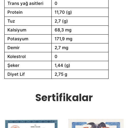
Trans yağ asitleri
0
Protein
11,70 (g)
Tuz
2,7 (g)
Kalsiyum
68,3 mg
Potasyum
171,9 mg
Demir
2,7 mg
Kolestrol
0
Şeker
1,44 (g)
Diyet Lif
2,75 g
Sertifikalar