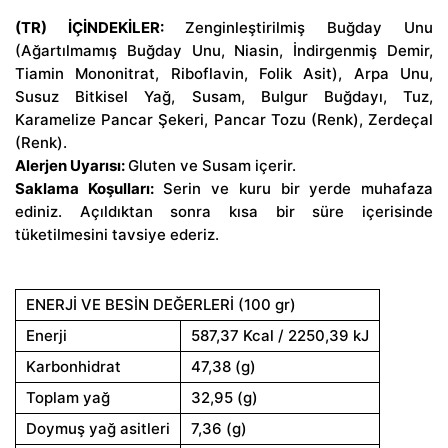
(TR) İÇİNDEKİLER:
Zenginleştirilmiş Buğday Unu
(Ağartılmamış Buğday Unu, Niasin, İndirgenmiş Demir,
Tiamin Mononitrat, Riboflavin, Folik Asit), Arpa Unu,
Susuz Bitkisel Yağ, Susam, Bulgur Buğdayı, Tuz,
Karamelize Pancar Şekeri, Pancar Tozu (Renk), Zerdeçal
(Renk).
Alerjen Uyarısı:
Gluten ve Susam içerir.
Saklama Koşulları:
Serin ve kuru bir yerde muhafaza
ediniz. Açıldıktan sonra kısa bir süre içerisinde
tüketilmesini tavsiye ederiz.
ENERJİ VE BESİN DEĞERLERİ (100 gr)
Enerji
587,37 Kcal / 2250,39 kJ
Karbonhidrat
47,38 (g)
Toplam yağ
32,95 (g)
Doymuş yağ asitleri
7,36 (g)