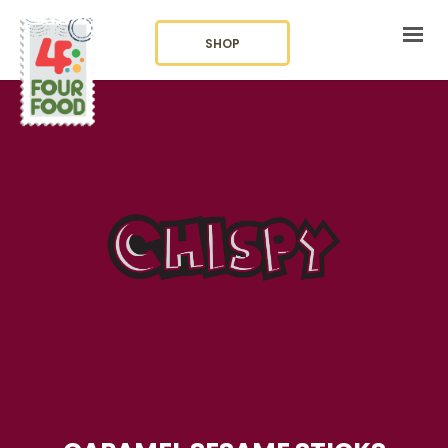
SHOP
KURUMSAL
KATEGORİLER
BLOG
İLETİŞİM
LANGUAGE