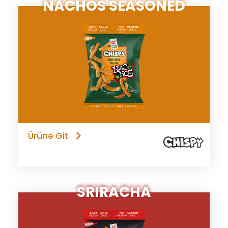
NACHOS SEASONED
Ürüne Git
SRIRACHA