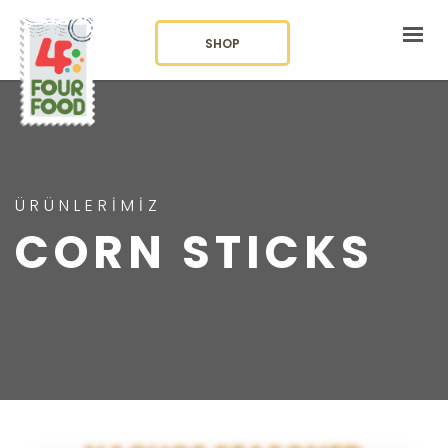
SHOP
KURUMSAL
KATEGORİLER
BLOG
ÜRÜNLERİMİZ
CORN STICKS
İLETİŞİM
LANGUAGE